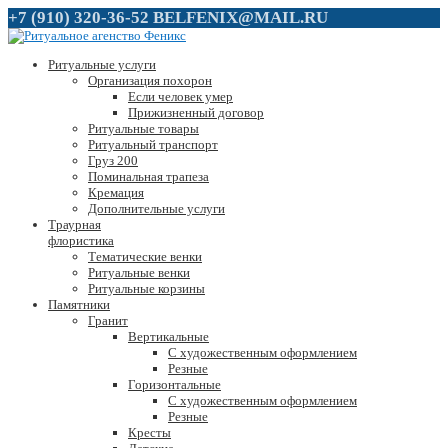
+7 (910) 320-36-52
BELFENIX@MAIL.RU
Ритуальные услуги
Организация похорон
Если человек умер
Прижизненный договор
Ритуальные товары
Ритуальный транспорт
Груз 200
Поминальная трапеза
Кремация
Дополнительные услуги
Траурная
флористика
Тематические венки
Ритуальные венки
Ритуальные корзины
Памятники
Гранит
Вертикальные
С художественным оформлением
Резные
Горизонтальные
С художественным оформлением
Резные
Кресты