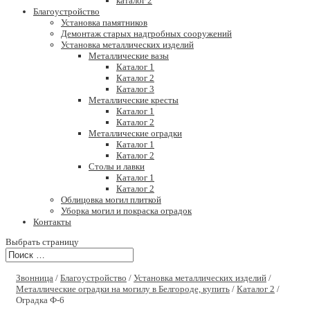
каталог 2
Благоустройство
Установка памятников
Демонтаж старых надгробных сооружений
Установка металлических изделий
Металлические вазы
Каталог 1
Каталог 2
Каталог 3
Металлические кресты
Каталог 1
Каталог 2
Металлические оградки
Каталог 1
Каталог 2
Столы и лавки
Каталог 1
Каталог 2
Облицовка могил плиткой
Уборка могил и покраска оградок
Контакты
Выбрать страницу
Звонница
/
Благоустройство
/
Установка металлических изделий
/
Металлические оградки на могилу в Белгороде, купить
/
Каталог 2
/
Оградка Ф-6