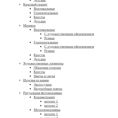
Детские
Красный гранит
Вертикальные
Горизонтальные
Кресты
Детские
Мрамор
Вертикальные
С художественным оформлением
Резные
Горизонтальные
С художественным оформлением
Резные
Кресты
Детские
Художественные элементы
Обратная сторона
Кресты
Цветы и свечи
Изделия из камня
Аксессуары
Надгробные плиты
Ритуальная фотокерамика
Керамогранит
каталог 1
каталог 2
Металлокерамика
каталог 1