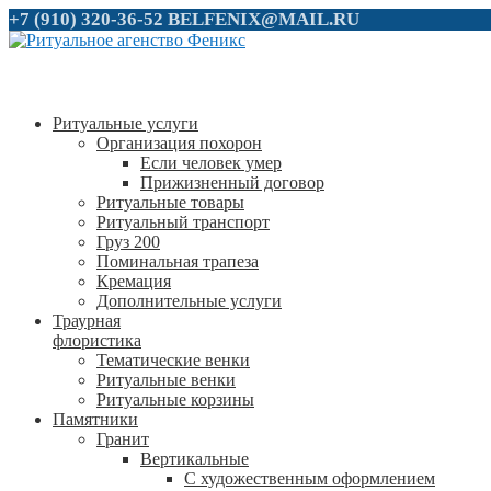
+7 (910) 320-36-52
BELFENIX@MAIL.RU
Ритуальные услуги
Организация похорон
Если человек умер
Прижизненный договор
Ритуальные товары
Ритуальный транспорт
Груз 200
Поминальная трапеза
Кремация
Дополнительные услуги
Траурная
флористика
Тематические венки
Ритуальные венки
Ритуальные корзины
Памятники
Гранит
Вертикальные
С художественным оформлением