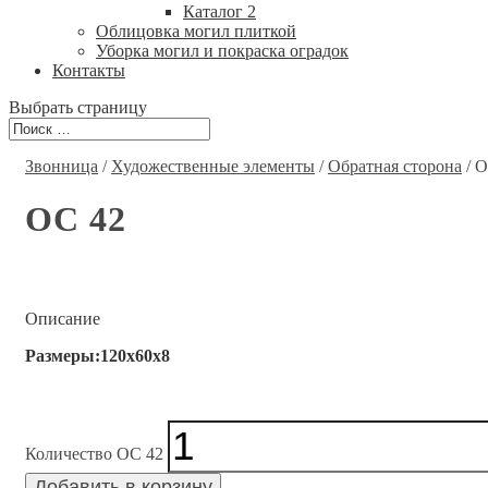
Каталог 2
Облицовка могил плиткой
Уборка могил и покраска оградок
Контакты
Выбрать страницу
Звонница
/
Художественные элементы
/
Обратная сторона
/ О
ОС 42
Описание
Размеры:120x60x8
Количество ОС 42
Добавить в корзину