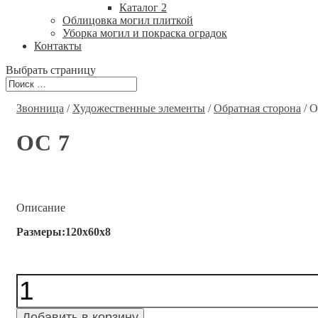
Каталог 2
Облицовка могил плиткой
Уборка могил и покраска оградок
Контакты
Выбрать страницу
Звонница
/
Художественные элементы
/
Обратная сторона
/ О
ОС 7
Описание
Размеры:120x60x8
Количество
ОС
7
Добавить в корзину