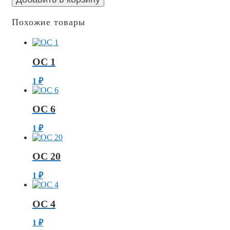
Похожие товары
ОС 1
1
₽
ОС 6
1
₽
ОС 20
1
₽
ОС 4
1
₽