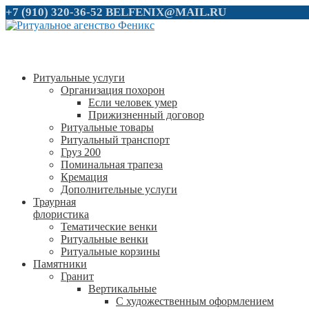
+7 (910) 320-36-52
BELFENIX@MAIL.RU
Ритуальные услуги
Организация похорон
Если человек умер
Прижизненный договор
Ритуальные товары
Ритуальный транспорт
Груз 200
Поминальная трапеза
Кремация
Дополнительные услуги
Траурная
флористика
Тематические венки
Ритуальные венки
Ритуальные корзины
Памятники
Гранит
Вертикальные
С художественным оформлением