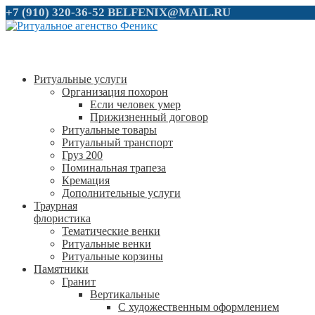
+7 (910) 320-36-52
BELFENIX@MAIL.RU
Ритуальные услуги
Организация похорон
Если человек умер
Прижизненный договор
Ритуальные товары
Ритуальный транспорт
Груз 200
Поминальная трапеза
Кремация
Дополнительные услуги
Траурная
флористика
Тематические венки
Ритуальные венки
Ритуальные корзины
Памятники
Гранит
Вертикальные
С художественным оформлением