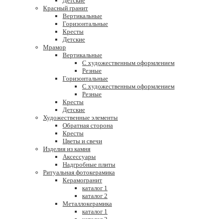
Детские
Красный гранит
Вертикальные
Горизонтальные
Кресты
Детские
Мрамор
Вертикальные
С художественным оформлением
Резные
Горизонтальные
С художественным оформлением
Резные
Кресты
Детские
Художественные элементы
Обратная сторона
Кресты
Цветы и свечи
Изделия из камня
Аксессуары
Надгробные плиты
Ритуальная фотокерамика
Керамогранит
каталог 1
каталог 2
Металлокерамика
каталог 1