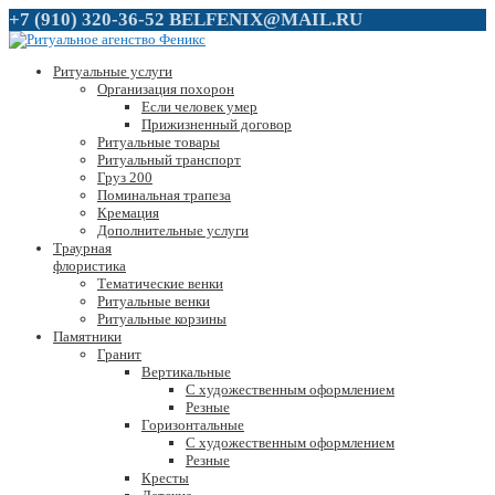
+7 (910) 320-36-52
BELFENIX@MAIL.RU
Ритуальные услуги
Организация похорон
Если человек умер
Прижизненный договор
Ритуальные товары
Ритуальный транспорт
Груз 200
Поминальная трапеза
Кремация
Дополнительные услуги
Траурная
флористика
Тематические венки
Ритуальные венки
Ритуальные корзины
Памятники
Гранит
Вертикальные
С художественным оформлением
Резные
Горизонтальные
С художественным оформлением
Резные
Кресты