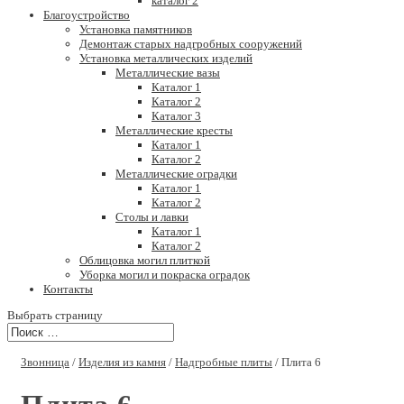
каталог 2
Благоустройство
Установка памятников
Демонтаж старых надгробных сооружений
Установка металлических изделий
Металлические вазы
Каталог 1
Каталог 2
Каталог 3
Металлические кресты
Каталог 1
Каталог 2
Металлические оградки
Каталог 1
Каталог 2
Столы и лавки
Каталог 1
Каталог 2
Облицовка могил плиткой
Уборка могил и покраска оградок
Контакты
Выбрать страницу
Звонница
/
Изделия из камня
/
Надгробные плиты
/ Плита 6