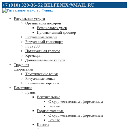
+7 (910) 320-36-52
BELFENIX@MAIL.RU
Ритуальные услуги
Организация похорон
Если человек умер
Прижизненный договор
Ритуальные товары
Ритуальный транспорт
Груз 200
Поминальная трапеза
Кремация
Дополнительные услуги
Траурная
флористика
Тематические венки
Ритуальные венки
Ритуальные корзины
Памятники
Гранит
Вертикальные
С художественным оформлением
Резные
Горизонтальные
С художественным оформлением
Резные
Кресты