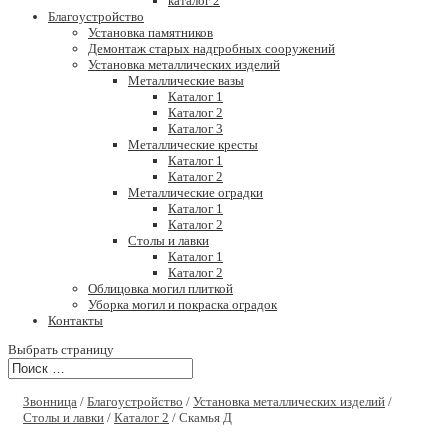
каталог 2
Благоустройство
Установка памятников
Демонтаж старых надгробных сооружений
Установка металлических изделий
Металлические вазы
Каталог 1
Каталог 2
Каталог 3
Металлические кресты
Каталог 1
Каталог 2
Металлические оградки
Каталог 1
Каталог 2
Столы и лавки
Каталог 1
Каталог 2
Облицовка могил плиткой
Уборка могил и покраска оградок
Контакты
Выбрать страницу
Звонница
/
Благоустройство
/
Установка металлических изделий
/
Столы и лавки
/
Каталог 2
/ Скамья Д