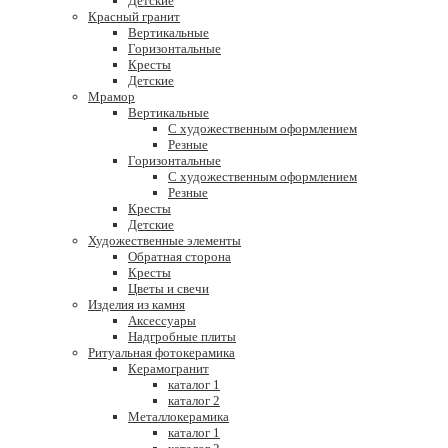
Детские
Красный гранит
Вертикальные
Горизонтальные
Кресты
Детские
Мрамор
Вертикальные
С художественным оформлением
Резные
Горизонтальные
С художественным оформлением
Резные
Кресты
Детские
Художественные элементы
Обратная сторона
Кресты
Цветы и свечи
Изделия из камня
Аксессуары
Надгробные плиты
Ритуальная фотокерамика
Керамогранит
каталог 1
каталог 2
Металлокерамика
каталог 1