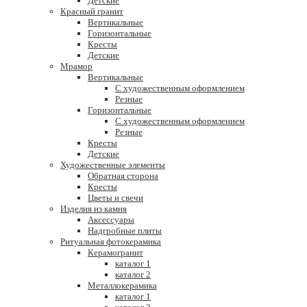
Детские
Красный гранит
Вертикальные
Горизонтальные
Кресты
Детские
Мрамор
Вертикальные
С художественным оформлением
Резные
Горизонтальные
С художественным оформлением
Резные
Кресты
Детские
Художественные элементы
Обратная сторона
Кресты
Цветы и свечи
Изделия из камня
Аксессуары
Надгробные плиты
Ритуальная фотокерамика
Керамогранит
каталог 1
каталог 2
Металлокерамика
каталог 1