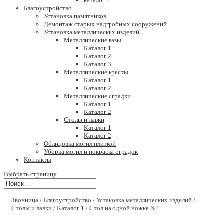
каталог 2
Благоустройство
Установка памятников
Демонтаж старых надгробных сооружений
Установка металлических изделий
Металлические вазы
Каталог 1
Каталог 2
Каталог 3
Металлические кресты
Каталог 1
Каталог 2
Металлические оградки
Каталог 1
Каталог 2
Столы и лавки
Каталог 1
Каталог 2
Облицовка могил плиткой
Уборка могил и покраска оградок
Контакты
Выбрать страницу
Звонница
/
Благоустройство
/
Установка металлических изделий
/
Столы и лавки
/
Каталог 1
/ Стол на одной ножке №1