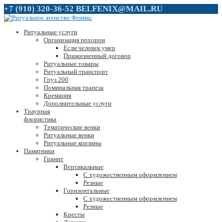
+7 (910) 320-36-52
BELFENIX@MAIL.RU
Ритуальные услуги
Организация похорон
Если человек умер
Прижизненный договор
Ритуальные товары
Ритуальный транспорт
Груз 200
Поминальная трапеза
Кремация
Дополнительные услуги
Траурная
флористика
Тематические венки
Ритуальные венки
Ритуальные корзины
Памятники
Гранит
Вертикальные
С художественным оформлением
Резные
Горизонтальные
С художественным оформлением
Резные
Кресты