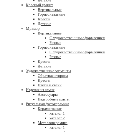
Детские
Красный гранит
Вертикальные
Горизонтальные
Кресты
Детские
Мрамор
Вертикальные
С художественным оформлением
Резные
Горизонтальные
С художественным оформлением
Резные
Кресты
Детские
Художественные элементы
Обратная сторона
Кресты
Цветы и свечи
Изделия из камня
Аксессуары
Надгробные плиты
Ритуальная фотокерамика
Керамогранит
каталог 1
каталог 2
Металлокерамика
каталог 1