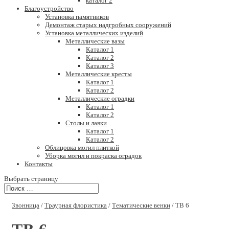
каталог 2
Благоустройство
Установка памятников
Демонтаж старых надгробных сооружений
Установка металлических изделий
Металлические вазы
Каталог 1
Каталог 2
Каталог 3
Металлические кресты
Каталог 1
Каталог 2
Металлические оградки
Каталог 1
Каталог 2
Столы и лавки
Каталог 1
Каталог 2
Облицовка могил плиткой
Уборка могил и покраска оградок
Контакты
Выбрать страницу
Звонница
/
Траурная флористика
/
Тематические венки
/ ТВ 6