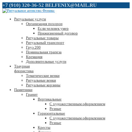
+7 (910) 320-36-52
BELFENIX@MAIL.RU
Ритуальные услуги
Организация похорон
Если человек умер
Прижизненный договор
Ритуальные товары
Ритуальный транспорт
Груз 200
Поминальная трапеза
Кремация
Дополнительные услуги
Траурная
флористика
Тематические венки
Ритуальные венки
Ритуальные корзины
Памятники
Гранит
Вертикальные
С художественным оформлением
Резные
Горизонтальные
С художественным оформлением
Резные
Кресты