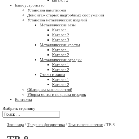
каталог 2
Благоустройство
Установка памятников
Демонтаж старых надгробных сооружений
Установка металлических изделий
Металлические вазы
Каталог 1
Каталог 2
Каталог 3
Металлические кресты
Каталог 1
Каталог 2
Металлические оградки
Каталог 1
Каталог 2
Столы и лавки
Каталог 1
Каталог 2
Облицовка могил плиткой
Уборка могил и покраска оградок
Контакты
Выбрать страницу
Звонница
/
Траурная флористика
/
Тематические венки
/ ТВ 8