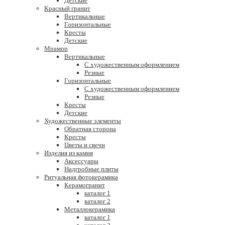
Детские
Красный гранит
Вертикальные
Горизонтальные
Кресты
Детские
Мрамор
Вертикальные
С художественным оформлением
Резные
Горизонтальные
С художественным оформлением
Резные
Кресты
Детские
Художественные элементы
Обратная сторона
Кресты
Цветы и свечи
Изделия из камня
Аксессуары
Надгробные плиты
Ритуальная фотокерамика
Керамогранит
каталог 1
каталог 2
Металлокерамика
каталог 1