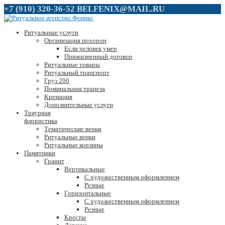
+7 (910) 320-36-52
BELFENIX@MAIL.RU
Ритуальные услуги
Организация похорон
Если человек умер
Прижизненный договор
Ритуальные товары
Ритуальный транспорт
Груз 200
Поминальная трапеза
Кремация
Дополнительные услуги
Траурная
флористика
Тематические венки
Ритуальные венки
Ритуальные корзины
Памятники
Гранит
Вертикальные
С художественным оформлением
Резные
Горизонтальные
С художественным оформлением
Резные
Кресты